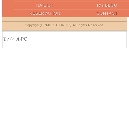
NAILIST
R's BLOG
RESERVATION
CONTACT
Copyright(C)NAIL SALON ｢R｣.All Rights Reserved.
モバイル
PC