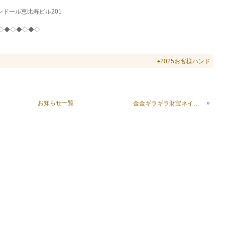
ランドール恵比寿ビル201
◇◆◇◆◇◆◇
♠2025お客様ハンド
お知らせ一覧
»
金金ギラギラ財宝ネイル？金ぴか観音様ネイル？？？