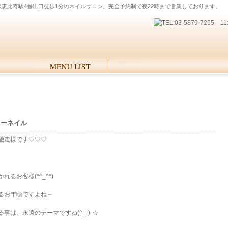
線恵比寿駅4番出口徒歩1分のネイルサロン。完全予約制で夜22時まで営業しております。
ラーネイル
馳走様です♡♡♡
るお客様(*^_^*)
るお年頃ですよね～
は、永遠のテーマですね(^_-)-☆