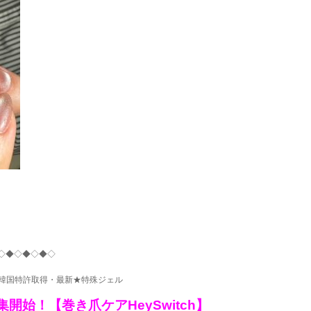
◇◆◇◆◇◆◇
韓国特許取得・最新★特殊ジェル
開始！【巻き爪ケアHeySwitch】