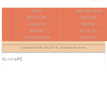
HOME
NAIL SALON R
MENU LIST
ACCESS
GALLERY
BRIDAL
NAILIST
R's BLOG
RESERVATION
CONTACT
Copyright(C)NAIL SALON ｢R｣.All Rights Reserved.
モバイル
PC