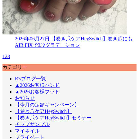
2026年06月27日
【巻き爪ケアHeySwitch】巻き爪にも
AIR FIXで3段グラデーション
1
2
3
カテゴリー
R'sブログ一覧
▲2026お客様ハンド
▲2026お客様フット
お知らせ
【今月の定額キャンペーン】
【巻き爪ケアHeySwitch】
【巻き爪ケアHeySwitch】セミナー
チップサンプル
マイネイル
プライベート