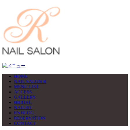
HOME
NAIL SALON R
MENU LIST
ACCESS
GALLERY
BRIDAL
NAILIST
R's BLOG
RESERVATION
CONTACT