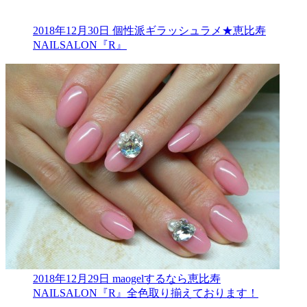
2018年12月30日
個性派ギラッシュラメ★恵比寿
NAILSALON『R』
2018年12月29日
maogelするなら恵比寿
NAILSALON『R』全色取り揃えております！