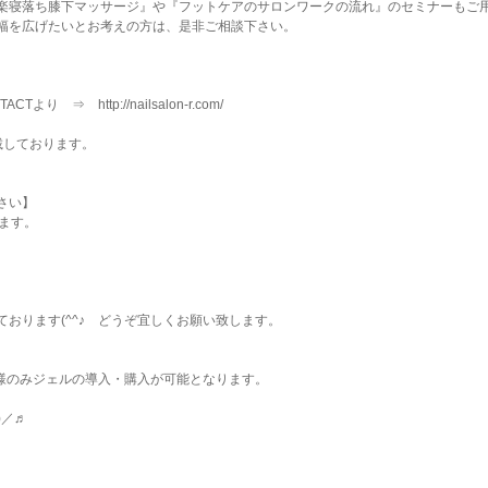
楽寝落ち膝下マッサージ』や『フットケアのサロンワークの流れ』のセミナーもご
幅を広げたいとお考えの方は、是非ご相談下さい。
より ⇒ http://nailsalon-r.com/
載しております。
さい】
ます。
おります(^^♪ どうぞ宜しくお願い致します。
講生様のみジェルの導入・購入が可能となります。
)／♬