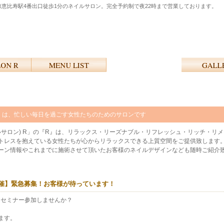
線恵比寿駅4番出口徒歩1分のネイルサロン。完全予約制で夜22時まで営業しております。
ン) R」は、忙しい毎日を過ごす女性たちのためのサロンです
(ネイルサロン) R」の『R』は、リラックス・リーズナブル・リフレッシュ・リッチ・
トレスを抱えている女性たちが心からリラックスできる上質空間をご提供致します
ーン情報やこれまでに施術させて頂いたお客様のネイルデザインなども随時ご紹介
ー開催】緊急募集！お客様が待っています！
アセミナー参加しませんか？
ます。