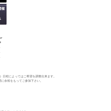
〜
＊
〜
〜
〜
0分）日程によってはご希望を調整出来ます。
時間に余裕をもってご参加下さい。