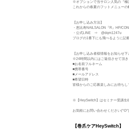
※オプションで当サロン人気の『極
これからの春夏のフットメニューの
【お申し込み方法】
・恵比寿NAILSALON『R』HP/CONTACT
・公式LINE ⇒ @dqm1247u
ブログの1番下にも飛べるように記
【お申し込み者様情報をお知らせ下
※24時間以内にはご返信させて頂き
■お名前フルネーム
■携帯番号
■メールアドレス
■希望日時
皆様からのご応募楽しみにお待ちして
※【HeySwitch】はセミナー受
お気軽にお問い合わせください(^O^
【巻爪ケアHeySwitch】