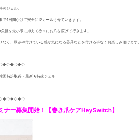
特殊ジェル。
事で4日間かけて安全に逆カールさせていきます。
の負担を最小限に抑えて徐々にお爪を広げて行きます。
りなく、厚みや付けている感が気になる器具などを付ける事なくお楽しみ頂けます
◇◆◇◆◇◆◇
韓国特許取得・最新★特殊ジェル
◇◆◇◆◇◆◇
ナー募集開始！【巻き爪ケアHeySwitch】