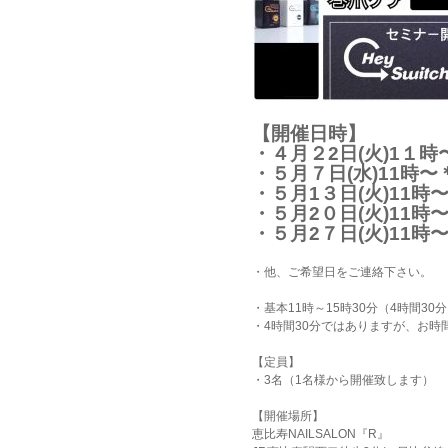
【開催日時】
・４月２2日(火)1１時
・５月７日(水)11時〜
・５月1３日(火)11時
・５月2０日(火)11時
・５月2７日(火)11時
・他、ご希望日をご連絡下さい。
・基本11時～15時30分（4時間3
・4時間30分ではありますが、お
【定員】
・3名（1名様から開催致します）
【開催場所】
恵比寿NAILSALON『R』