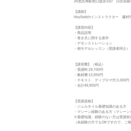
JR恵比寿駅西口徒歩3分/ 日比谷線
【講師】
HeySwitchインストラクター 藤村
【講習内容】
・商品説明
・巻き爪に関する座学
・デモンストレーション
・相モデルレッスン（受講者同士）
【講習費】（税込）
・受講料:29,700円
・教材費:15,950円
・テキスト、ディプロマ代:3,300円
・合計48,950円
【受講資格】
・ジェルネイル基礎知識のある方
・マシーン経験のある方（マシーン
※基礎知識、経験のない方は受講前
（未経験の方でもOKですので、ご