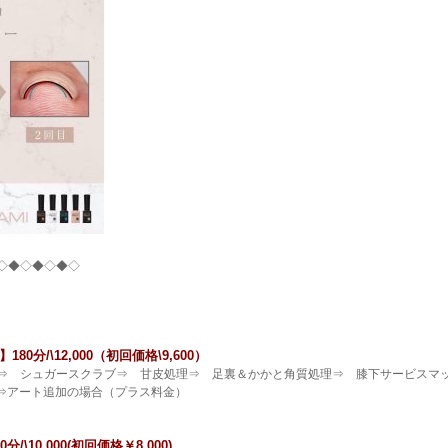
◇◆◇◆◇◆◇
分/\12,000（初回価格\9,600）
⇒ シュガースクラブ⇒ 甘皮処理⇒ 足裏＆かかと角質処理⇒ 膝下サービスマッ
）⇒アート追加の場合（プラス料金）
10,000(初回価格￥8,000)