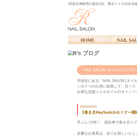
JR恵比寿駅西口徒歩3分、東京メトロ日比谷
「NAIL SALON (ネイルサロ
渋谷区にある「NAIL SALON 
ンの７つの心得に由来して、日々ス
お得な定額ジェルネイルのキャンペ
2025/04/10
【巻き爪HeySwitchセミナ
手ぶらでOK！ 恵比寿で巻き爪ケ
必要なお道具は、全てお貸しいたし