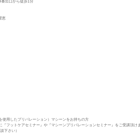
4番出口から徒歩1分
理恵
を使用したプリパレーション）マシーンをお持ちの方
に『フットケアセミナー』や『マシーンプリパレーションセミナー』をご受講頂け
相談下さい）