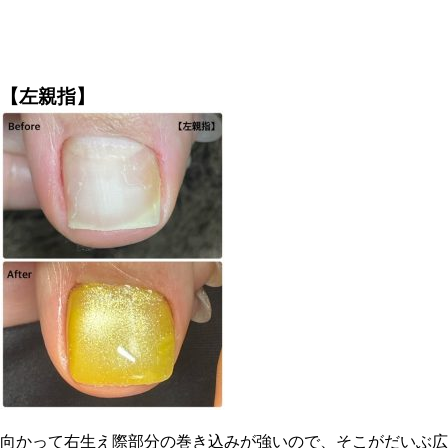
【左親指】
向かって右生え際部分の巻き込みが強いので、そこがだいぶ広