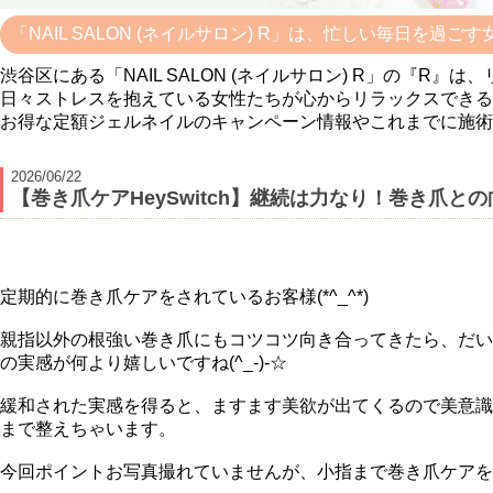
「NAIL SALON (ネイルサロン) R」は、忙しい毎日を過
渋谷区にある「NAIL SALON (ネイルサロン) R」の
日々ストレスを抱えている女性たちが心からリラックスできる
お得な定額ジェルネイルのキャンペーン情報やこれまでに施術
2026/06/22
【巻き爪ケアHeySwitch】継続は力なり！巻き爪と
定期的に巻き爪ケアをされているお客様(*^_^*)
親指以外の根強い巻き爪にもコツコツ向き合ってきたら、だい
の実感が何より嬉しいですね(^_-)-☆
緩和された実感を得ると、ますます美欲が出てくるので美意識
まで整えちゃいます。
今回ポイントお写真撮れていませんが、小指まで巻き爪ケアを