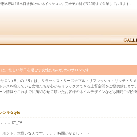
線恵比寿駅4番出口徒歩1分のネイルサロン。完全予約制で夜22時まで営業しております。
ン) R」は、忙しい毎日を過ごす女性たちのためのサロンです
(ネイルサロン) R」の『R』は、リラックス・リーズナブル・リフレッシュ・リッチ・
トレスを抱えている女性たちが心からリラックスできる上質空間をご提供致します
ーン情報やこれまでに施術させて頂いたお客様のネイルデザインなども随時ご紹介
チStyle
。。(;^_^A
。ホント、大嫌いなんです。。。。時間かかるし・・・