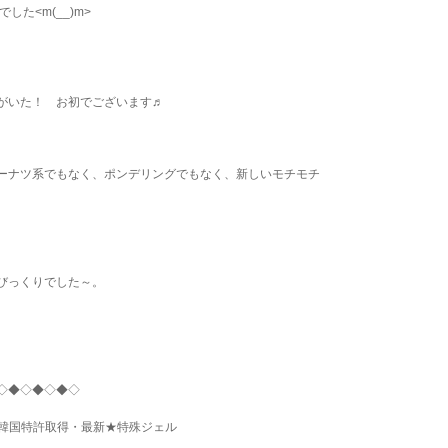
した<m(__)m>
がいた！ お初でございます♬
ーナツ系でもなく、ポンデリングでもなく、新しいモチモチ
びっくりでした～。
◇◆◇◆◇◆◇
韓国特許取得・最新★特殊ジェル