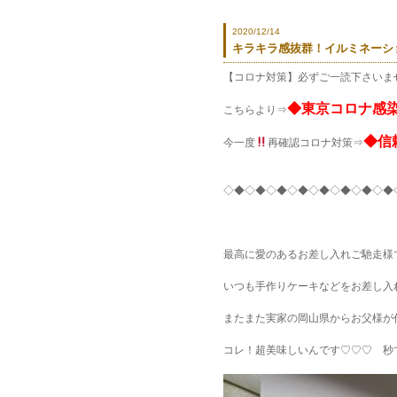
2020/12/14
キラキラ感抜群！イルミネーショ
【コロナ対策】必ずご一読下さいませ<
◆東京コロナ感
こちらより⇒
◆信
今一度
再確認コロナ対策⇒
◇◆◇◆◇◆◇◆◇◆◇◆◇◆◇◆
最高に愛のあるお差し入れご馳走様
いつも手作りケーキなどをお差し入
またまた実家の岡山県からお父様が
コレ！超美味しいんです♡♡♡ 秒で食