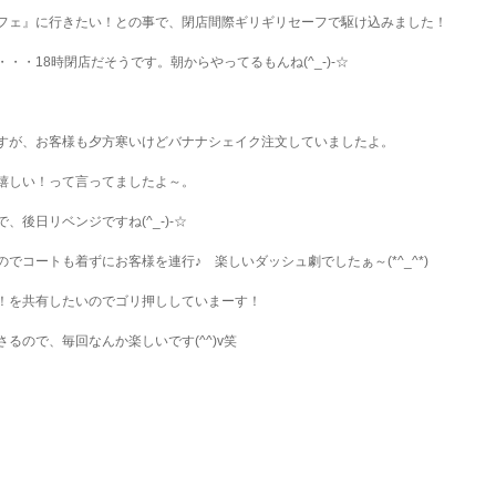
フェ』に行きたい！との事で、閉店間際ギリギリセーフで駆け込みました！
・18時閉店だそうです。朝からやってるもんね(^_-)-☆
すが、お客様も夕方寒いけどバナナシェイク注文していましたよ。
嬉しい！って言ってましたよ～。
後日リベンジですね(^_-)-☆
でコートも着ずにお客様を連行♪ 楽しいダッシュ劇でしたぁ～(*^_^*)
！を共有したいのでゴリ押ししていまーす！
るので、毎回なんか楽しいです(^^)v笑