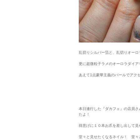
乱切りシルバー箔と、乱切りオーロ
更に超微粒子ラメのオーロラダイア
あえて1点豪華主義のパールでアク
本日連行した『ダカフェ』の店員さ
たよ！
得意げに１０本お爪を差し出して見せ
堂々と見せたくなるネイル！ 堂々