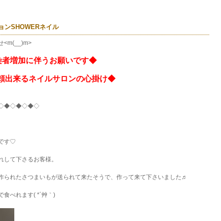
ンSHOWERネイル
m(__)m>
染者増加に伴うお願いです◆
頼出来るネイルサロンの心掛け◆
◇◆◇◆◇◆◇
です♡
れして下さるお客様。
作られたさつまいもが送られて来たそうで、作って来て下さいました♬
べれます( *´艸｀)