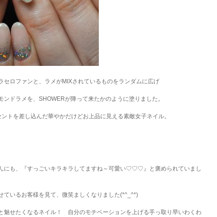
ラセロファンと、ラメがMIXされているものをランダムに広げ
モンドラメを、SHOWERが降って来たかのように塗りました。
セントを差し込んだ華やかだけどお上品に見える素敵女子ネイル。
んにも、『すっごいキラキラしてますね～可愛い♡♡♡』と褒められていまし
ているお客様を見て、微笑ましくなりました(*^_^*)
と魅せたくなるネイル！ 自分のモチベーションを上げる手っ取り早いわくわ