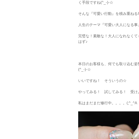
く手段ですね(^_-)-☆
そんな『可愛い行動』を積み重ねる事
人生のテーマ『可愛い大人になる事』(
完璧な！素敵な！大人になれなくて
はず♪
本日のお客様も、何でも取り込む姿
(^_-)-☆
いいですね！ そういうの☆
やってみる！ 試してみる！ 受け
私はまだまだ修行中。。。。(;^_^A