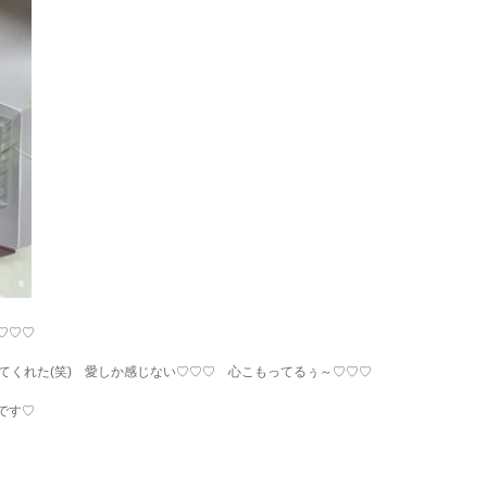
♡♡♡
てくれた(笑) 愛しか感じない♡♡♡ 心こもってるぅ～♡♡♡
です♡